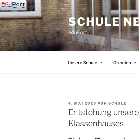
Zum
Inhalt
SCHULE N
springen
eduPort
Unsere Schule
Gremien
VERÖFFENTLICHT
4. MAI 2025
VON
SCHULZ
AM
Entstehung unsere
Klassenhauses