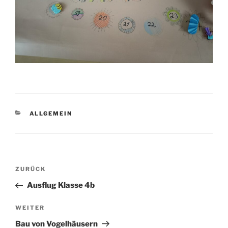
KATEGORIEN
ALLGEMEIN
Beitragsnavigation
Vorheriger
ZURÜCK
Beitrag
Ausflug Klasse 4b
Nächster
WEITER
Beitrag
Bau von Vogelhäusern