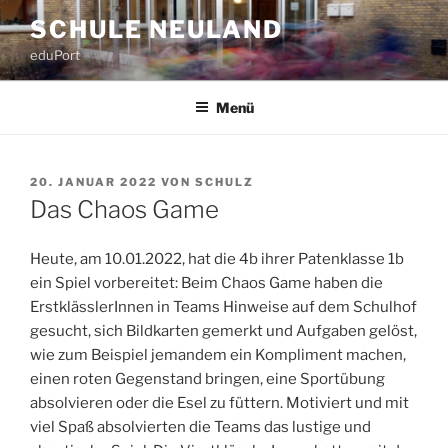
Zum
SCHULE NEULAND
Inhalt
eduPort
springen
Menü
VERÖFFENTLICHT
20. JANUAR 2022
VON
SCHULZ
AM
Das Chaos Game
Heute, am 10.01.2022, hat die 4b ihrer Patenklasse 1b
ein Spiel vorbereitet: Beim Chaos Game haben die
ErstklässlerInnen in Teams Hinweise auf dem Schulhof
gesucht, sich Bildkarten gemerkt und Aufgaben gelöst,
wie zum Beispiel jemandem ein Kompliment machen,
einen roten Gegenstand bringen, eine Sportübung
absolvieren oder die Esel zu füttern. Motiviert und mit
viel Spaß absolvierten die Teams das lustige und